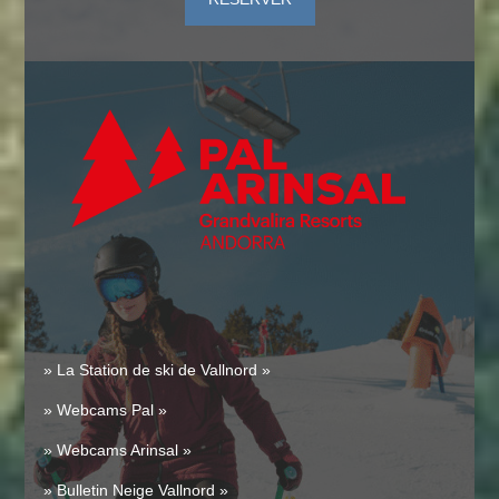
» La Station de ski de Vallnord »
» Webcams Pal »
» Webcams Arinsal »
» Bulletin Neige Vallnord »