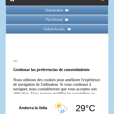
Grandvalira
● EN DIRECT
Pal-Arinsal
Ordino-Arcalís
29°C
Andorra la Vella