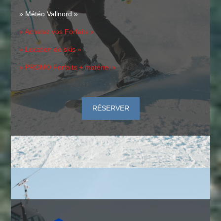
» Météo Vallnord »
» Achetez vos Forfaits »
» Location de skis »
» PROMO Forfaits + matériel »
RÉSERVER