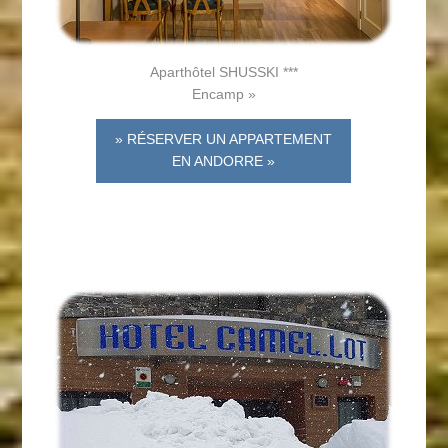
Aparthôtel SHUSSKI ***
Encamp »
» RÉSERVER UN APPARTEMENT
EN ANDORRE »