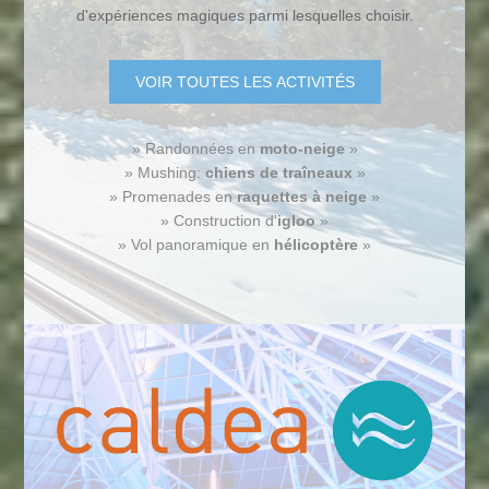
d'expériences magiques parmi lesquelles choisir.
VOIR TOUTES LES ACTIVITÉS
» Randonnées en
moto-neige
»
» Mushing:
chiens de traîneaux
»
» Promenades en
raquettes à neige
»
» Construction d'
igloo
»
» Vol panoramique en
hélicoptère
»