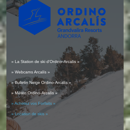
» La Station de ski d'Ordino-Arcalís »
» Webcams Arcalís »
» Bulletin Neige Ordino-Arcalís »
» Météo Ordino-Arcalís »
» Achetez vos Forfaits »
» Location de skis »